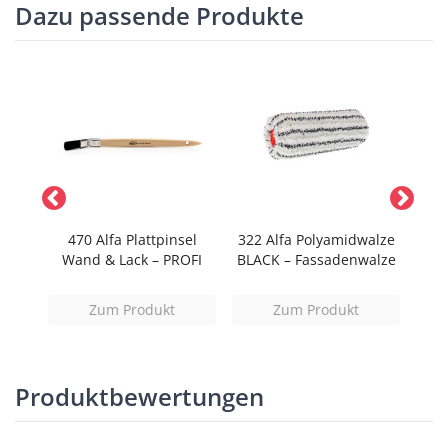
Dazu passende Produkte
olle
470 Alfa Plattpinsel
322 Alfa Polyamidwalze
3
arke
Wand & Lack – PROFI
BLACK – Fassadenwalze
r)
Zum Produkt
Zum Produkt
Produktbewertungen