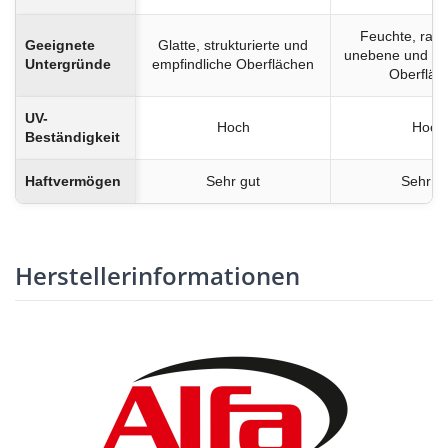
Feuchte, raue,
Geeignete
Glatte, strukturierte und
unebene und em
Untergründe
empfindliche Oberflächen
Oberfläc
UV-
Hoch
Hoch
Beständigkeit
Haftvermögen
Sehr gut
Sehr g
Herstellerinformationen