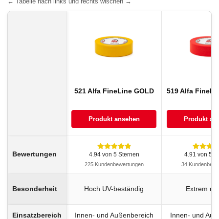
← Tabelle nach links und rechts wischen →
521 Alfa FineLine GOLD
519 Alfa FineL
Produkt ansehen
Produkt an
Bewertungen
4.94 von 5 Sternen
4.91 von 5 S
225 Kundenbewertungen
34 Kundenbewe
Besonderheit
Hoch UV-beständig
Extrem rei
Einsatzbereich
Innen- und Außenbereich
Innen- und Auß