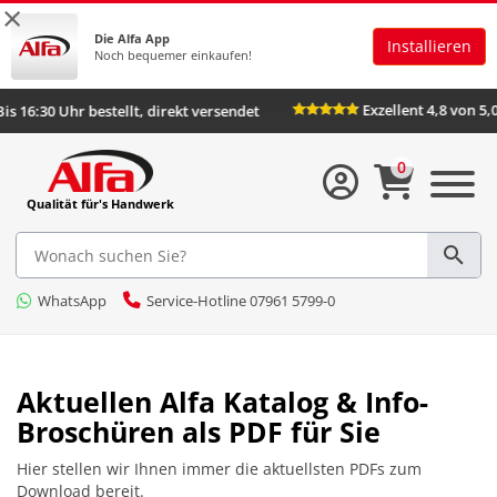
×
Die Alfa App
Installieren
Noch bequemer einkaufen!
Exzellent 4,8 von 5,00
16:30 Uhr bestellt, direkt versendet
0
Qualität für's Handwerk
WhatsApp
Service-Hotline 07961 5799-0
Aktuellen Alfa Katalog & Info-
Broschüren als PDF für Sie
Hier stellen wir Ihnen immer die aktuellsten PDFs zum
Download bereit.