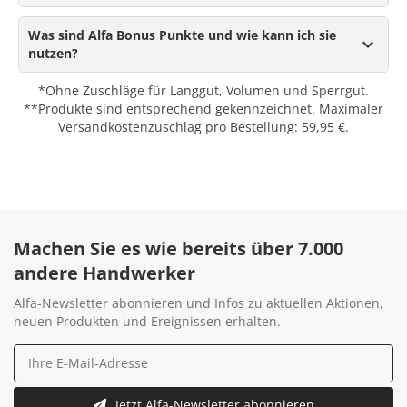
Versand ins Ausland, Versand auf Inseln,
Nein. Wiederverkäufer sind von der Teilnahme
Samstagszustellung, Expresszustellung, G24 Versand mit
Was sind Alfa Bonus Punkte und wie kann ich sie
ausgeschlossen. Sollte dennoch eine Mitgliedschaft
expand_more
GLS & Zuschläge für Eimer, Sackware, Langgüter oder
nutzen?
abgeschlossen werden, behalten wir uns vor, diese aus
Sperrgut (inklusive bei Alfa Plus Max).
dem Kundenkonto zu entfernen und den Kaufbetrag zu
Wir bitten um Ihr Verständnis.
Mit den Alfa Bonus Punkten können Sie bei jedem
*Ohne Zuschläge für Langgut, Volumen und Sperrgut.
erstatten.
Einkauf zusätzlich sparen. Sammeln Sie Punkte durch
**Produkte sind entsprechend gekennzeichnet. Maximaler
Ihre Bestellungen und ausgewählte Aktionen und lösen
Versandkostenzuschlag pro Bestellung: 59,95 €.
Sie diese ganz einfach im Warenkorb ein – der Rabatt
wird sofort abgezogen.
Alle Details zum Alfa Bonus finden Sie hier:
https://www.alfa-direkt.de/alfabonus
Machen Sie es wie bereits über 7.000
andere Handwerker
Alfa-Newsletter abonnieren und Infos zu aktuellen Aktionen,
neuen Produkten und Ereignissen erhalten.
Jetzt Alfa-Newsletter abonnieren