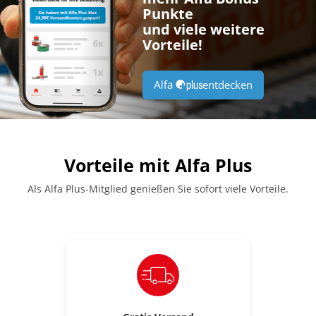
Punkte
und viele weitere
Vorteile!
entdecken
Vorteile mit Alfa Plus
Als Alfa Plus-Mitglied genießen Sie sofort viele Vorteile.