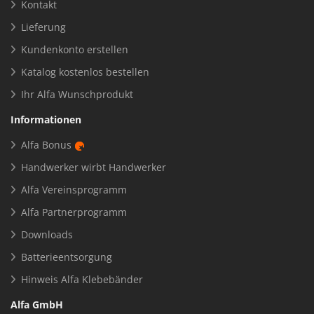
Kontakt
Lieferung
Kundenkonto erstellen
Katalog kostenlos bestellen
Ihr Alfa Wunschprodukt
Informationen
Alfa Bonus
Handwerker wirbt Handwerker
Alfa Vereinsprogramm
Alfa Partnerprogramm
Downloads
Batterieentsorgung
Hinweis Alfa Klebebänder
Alfa GmbH