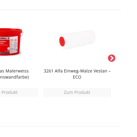
las Malerweiss
3261 Alfa Einweg-Walze Vestan –
367 A
onswandfarbe)
ECO
 Produkt
Zum Produkt