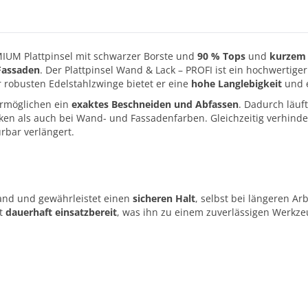
MIUM Plattpinsel mit schwarzer Borste und
90 % Tops
und
kurzem 
Fassaden
. Der Plattpinsel Wand & Lack – PROFI ist ein hochwertiger
 robusten Edelstahlzwinge bietet er eine
hohe Langlebigkeit
und 
rmöglichen ein
exaktes Beschneiden und Abfassen
. Dadurch läuf
cken als auch bei Wand- und Fassadenfarben. Gleichzeitig verhinde
rbar verlängert.
and und gewährleistet einen
sicheren Halt
, selbst bei längeren A
bt
dauerhaft einsatzbereit
, was ihn zu einem zuverlässigen Werkze