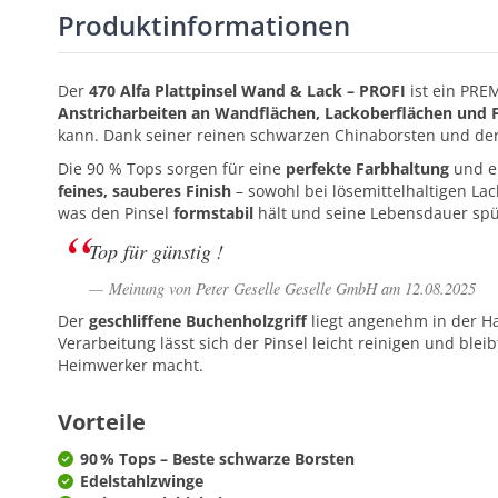
Produktinformationen
Der
470 Alfa Plattpinsel Wand & Lack – PROFI
ist ein PRE
Anstricharbeiten an Wandflächen, Lackoberflächen und 
kann. Dank seiner reinen schwarzen Chinaborsten und der
Die 90 % Tops sorgen für eine
perfekte Farbhaltung
und e
feines, sauberes Finish
– sowohl bei lösemittelhaltigen La
was den Pinsel
formstabil
hält und seine Lebensdauer spü
Top für günstig !
Meinung von Peter Geselle Geselle GmbH am 12.08.2025
Der
geschliffene Buchenholzgriff
liegt angenehm in der H
Verarbeitung lässt sich der Pinsel leicht reinigen und blei
Heimwerker macht.
Vorteile
90 % Tops – Beste schwarze Borsten
Edelstahlzwinge