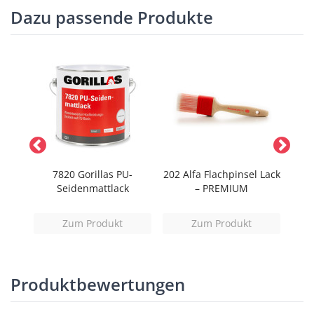
Dazu passende Produkte
tange
7820 Gorillas PU-
202 Alfa Flachpinsel Lack
3291
Seidenmattlack
– PREMIUM
M
Zum Produkt
Zum Produkt
Produktbewertungen