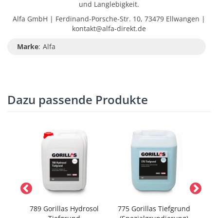
und Langlebigkeit.
Alfa GmbH | Ferdinand-Porsche-Str. 10, 73479 Ellwangen |
kontakt@alfa-direkt.de
Marke
:
Alfa
Dazu passende Produkte
d /
789 Gorillas Hydrosol
775 Gorillas Tiefgrund
779