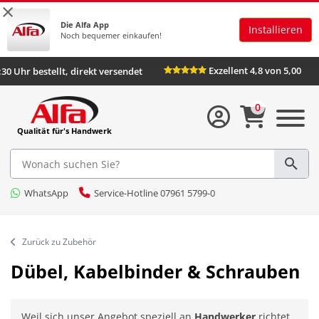
×
Die Alfa App
Installieren
Noch bequemer einkaufen!
Exzellent 4,8 von 5,00
:30 Uhr bestellt, direkt versendet
0
Qualität für's Handwerk
WhatsApp
Service-Hotline 07961 5799-0
Zurück zu Zubehör
Dübel, Kabelbinder & Schrauben
Weil sich unser Angebot speziell an
Handwerker
richtet,