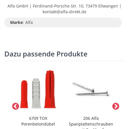
Alfa GmbH | Ferdinand-Porsche-Str. 10, 73479 Ellwangen |
kontakt@alfa-direkt.de
Marke
:
Alfa
Dazu passende Produkte
0
6709 TOX
206 Alfa
)
Porenbetondübel
Spanplattenschrauben
Sc