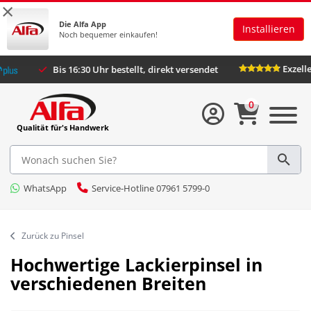
×
Die Alfa App
Installieren
Noch bequemer einkaufen!
t
Bis 16:30 Uhr bestellt, direkt versendet
0
Qualität für's Handwerk
WhatsApp
Service-Hotline 07961 5799-0
Zurück zu Pinsel
Hochwertige Lackierpinsel in
verschiedenen Breiten