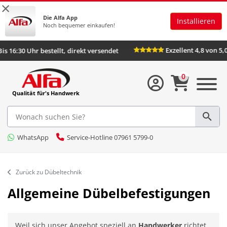
×
Die Alfa App
Installieren
Noch bequemer einkaufen!
Exzellent 4,8 von 5,00
:30 Uhr bestellt, direkt versendet
0
Qualität für's Handwerk
WhatsApp
Service-Hotline 07961 5799-0
Zurück zu Dübeltechnik
Allgemeine Dübelbefestigungen
Weil sich unser Angebot speziell an
Handwerker
richtet,