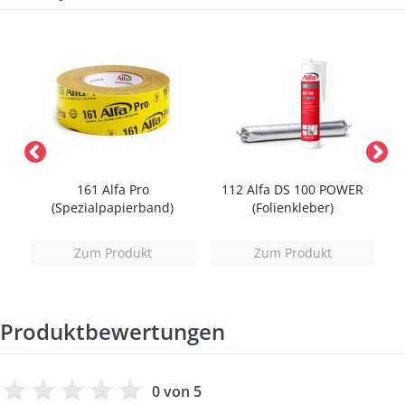
161 Alfa Pro
112 Alfa DS 100 POWER
1
al-
(Spezialpapierband)
(Folienkleber)
Zum Produkt
Zum Produkt
Produktbewertungen
0 von 5