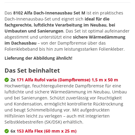
Das
8102 Alfa Dach-Innenausbau Set M
ist ein praktisches
Dach-Innenausbau-Set und eignet sich
ideal für die
fachgerechte, luftdichte Verarbeitung im Neubau, bei
Umbauten und Sanierungen
. Das Set ist optimal aufeinander
abgestimmt und unterstützt eine
sichere Wärmedämmung
im Dachausbau
– von der Dampfbremse über das
Folienklebeband bis hin zum leistungsstarken Folienkleber.
Lieferung der Abbildung ähnlich!
Das Set beinhaltet
2x
171 Alfa Rufol varia (Dampfbremse) 1,5 m x 50 m
Hochwertige, feuchteregulierende Dampfbremse für eine
luftdichte und sichere Wärmedämmung im Neubau, Umbau
und bei Sanierungen. Schützt zuverlässig vor Feuchtigkeit
und Kondensation, ermöglicht kontrollierte Rücktrocknung
und beugt Schimmelbildung vor. Mit aufgedruckten
Hilfslinien leicht zu verlegen – auch mit integrierten
Selbstklebestreifen (SK/DSK) erhältlich.
6x
153 Alfa Flex (60 mm x 25 m)