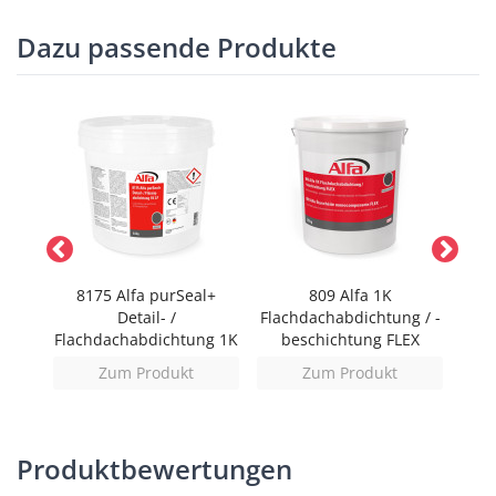
Dazu passende Produkte
lies-
8175 Alfa purSeal+
809 Alfa 1K
81
Detail- /
Flachdachabdichtung / -
(f
Flachdachabdichtung 1K
beschichtung FLEX
LF
Zum Produkt
Zum Produkt
Produktbewertungen