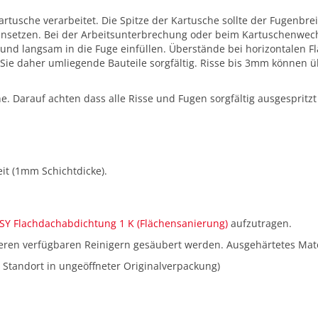
Kartusche verarbeitet. Die Spitze der Kartusche sollte der Fugenb
einsetzen. Bei der Arbeitsunterbrechung oder beim Kartuschenwe
nd langsam in die Fuge einfüllen. Überstände bei horizontalen Flä
n Sie daher umliegende Bauteile sorgfältig. Risse bis 3mm können 
e. Darauf achten dass alle Risse und Fugen sorgfältig ausgespritz
eit (1mm Schichtdicke).
ASY Flachdachabdichtung 1 K (Flächensanierung)
aufzutragen.
eren verfügbaren Reinigern gesäubert werden. Ausgehärtetes Mat
Standort in ungeöffneter Originalverpackung)