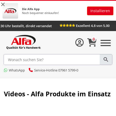
×
Die Alfa App
Installieren
Noch bequemer einkaufen!
Exze
Bis 16:30 Uhr bestellt, direkt versendet
0
Qualität für's Handwerk
WhatsApp
Service-Hotline 07961 5799-0
Videos - Alfa Produkte im Einsatz