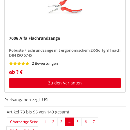
7006 Alfa Flachrundzange
Robuste Flachrundzange mit ergonomischem 2K-Softgriff nach
DIN ISO 5745
2 Bewertungen
ab ? €
Zu den Varianten
Preisangaben zzgl. USt.
Artikel 73 bis 96 von 149 gesamt
Vorherige Seite
1
2
3
4
5
6
7