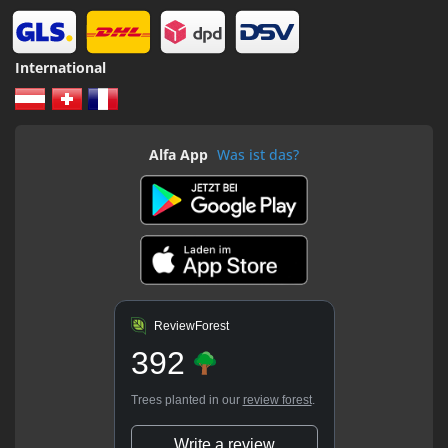
International
Alfa App
Was ist das?
ReviewForest
392
Trees planted in our
review forest
.
Write a review