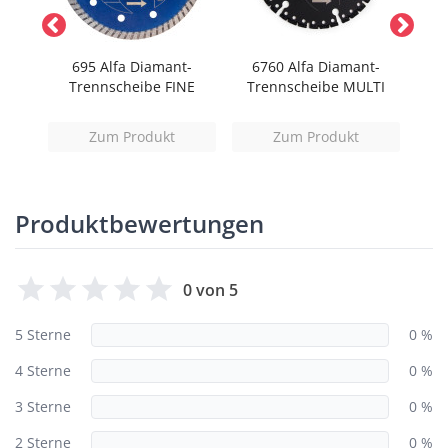
t-
695 Alfa Diamant-
6760 Alfa Diamant-
6
AL
Trennscheibe FINE
Trennscheibe MULTI
T
Zum Produkt
Zum Produkt
Produktbewertungen
0 von 5
5 Sterne
0 %
4 Sterne
0 %
3 Sterne
0 %
2 Sterne
0 %