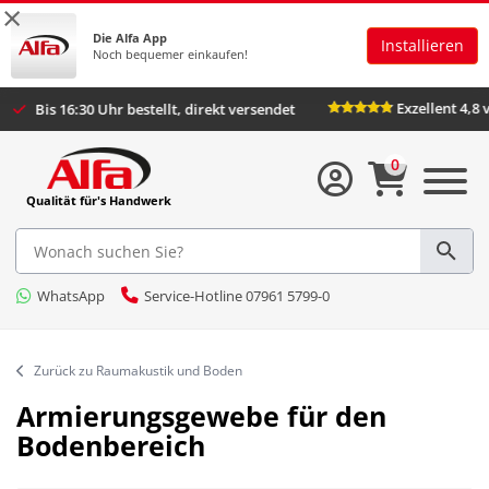
×
Die Alfa App
Installieren
Noch bequemer einkaufen!
Exzellent 4,8 von 
Bis 16:30 Uhr bestellt, direkt versendet
0
Qualität für's Handwerk
WhatsApp
Service-Hotline 07961 5799-0
Zurück zu Raumakustik und Boden
Armierungsgewebe für den
Bodenbereich