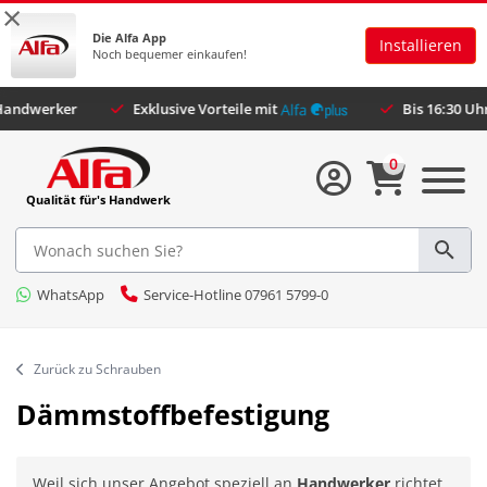
×
Die Alfa App
Installieren
Noch bequemer einkaufen!
dene Handwerker
Exklusive Vorteile mit
Bis 16:30
0
Qualität für's Handwerk
WhatsApp
Service-Hotline 07961 5799-0
Zurück zu Schrauben
Dämmstoffbefestigung
Weil sich unser Angebot speziell an
Handwerker
richtet,