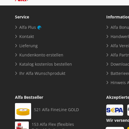
Service
Informatio
Alfa Plus
Alfa Bon
Kontakt
Handwerk
Lieferung
Alfa Ver
Kundenkonto erstellen
Alfa Par
Katalog kostenlos bestellen
Downloa
Ihr Alfa Wunschprodukt
Batterie
Hinweis 
Alfa Bestseller
Akzeptiert
521 Alfa FineLine GOLD
Wir versen
153 Alfa Flex (flexibles