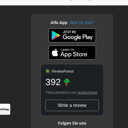
Alfa App
Was ist das?
ReviewForest
392
Trees planted in our
review forest
.
Write a review
Folgen Sie uns