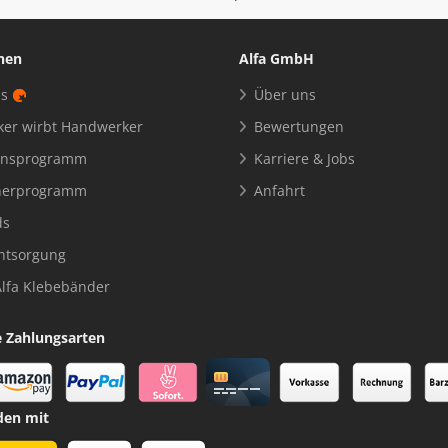
nen
Alfa GmbH
us
Über uns
er wirbt Handwerker
Bewertungen
einsprogramm
Karriere & Jobs
tnerprogramm
Anfahrt
ds
entsorgung
Alfa Klebebänder
e Zahlungsarten
den mit