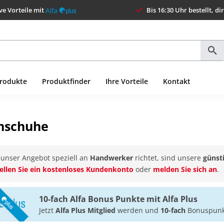
ve Vorteile mit
Bis 16:30 Uhr bestellt, di
Produkte
Produktfinder
Ihre Vorteile
Kontakt
nschuhe
 unser Angebot speziell an
Handwerker
richtet, sind unsere
günsti
tellen Sie ein kostenloses Kundenkonto
oder
melden Sie sich an
.
10-fach Alfa Bonus Punkte mit Alfa Plus
Jetzt
Alfa Plus Mitglied
werden und
10-fach
Bonuspunkt