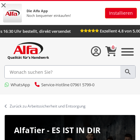
×
Die Alfa App
Installieren
Noch bequemer einkaufen!
Exzellent 4,8 von 5,00
:30 Uhr bestellt, direkt versendet
0
Qualität für's Handwerk
WhatsApp
Service-Hotline 07961 5799-0
Zurück zu Arbeitssicherheit und Entsorgung
AlfaTier - ES IST IN DIR