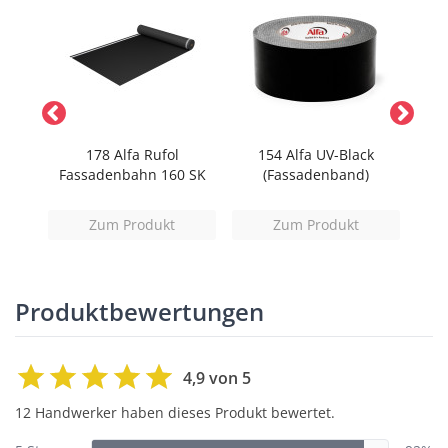
us
178 Alfa Rufol
154 Alfa UV-Black
1
4S
Fassadenbahn 160 SK
(Fassadenband)
(Mu
Zum Produkt
Zum Produkt
Produktbewertungen
4,9 von 5
12 Handwerker haben dieses Produkt bewertet.