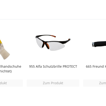
llhandschuhe
955 Alfa Schutzbrille PROTECT
665 Freund 
hichtet)
dukt
Zum Produkt
Zum