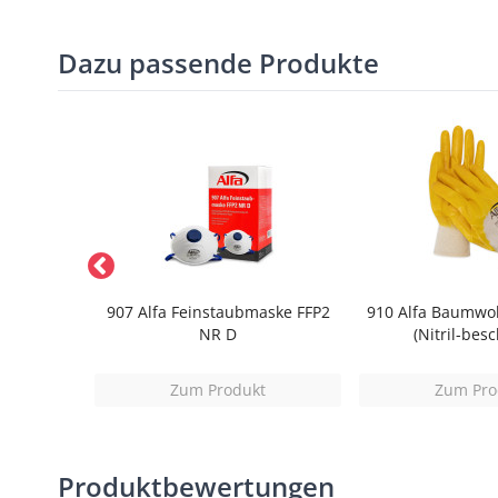
Dazu passende Produkte
mmnägel
907 Alfa Feinstaubmaske FFP2
910 Alfa Baumwo
NR D
(Nitril-besc
t
Zum Produkt
Zum Pro
Produktbewertungen