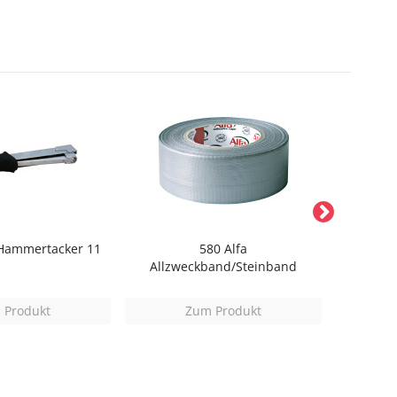
Hammertacker 11
580 Alfa
171 Alfa
Allzweckband/Steinband
 Produkt
Zum Produkt