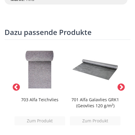
Dazu passende Produkte
MINI
703 Alfa Teichvlies
701 Alfa Galavlies GRK1
348
(Geovlies 120 g/m²)
Zum Produkt
Zum Produkt