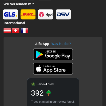
Wir versenden mit
International
Alfa App
Was ist das?
ReviewForest
392
Trees planted in our
review forest
.