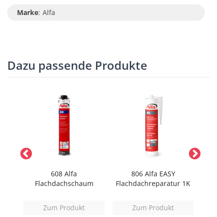
Marke
:
Alfa
Dazu passende Produkte
608 Alfa
806 Alfa EASY
lies
Flachdachschaum
Flachdachreparatur 1K
Fl
Zum Produkt
Zum Produkt