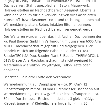
Polystyrol-, Polyurethan- und Phenolharz-Hartschaum auf
Dachsperren, Stahltrapezblechen, Beton, Mauerwerk,
Holzwerkstoffen im Flachdachbereich geeignet. Ebenfalls
kann der Schaum für die Verklebung von vlieskaschierten
Kunststoff- bzw. Elastomer-Dach- und Dichtungsbahnen auf
Wärmedämmplatten, Beton, intakten Bitumenbahnen,
Holzwerkstoffen im Flachdachbereich verwendet werden.
Des Weiteren wurden über das i.f.i. Aachen Dachbahnen der
Fa. Paul Bauder GmbH in Verbindung mit unserem 6000 Alfa
MULTI Flachdachschaum geprüft und freigegeben. Hier
handelt es sich um folgende Bahnen: BauderTEC KSD,
BauderTEC KSA Duo, Bauder Plant E, Bauder THERMOFOL U
015V Dieser Alfa Flachdachschaum ist nicht geeignet für
Materialien wie Silikon, Polyethylen, Teflon, Fette oder
ähnliches.
Beachten Sie hierbei bitte den Verbrauch:
Wärmedämmung auf Dampfsperre – ca. 91 g/m²- 12
Klebstoffraupen mit ca. 30 mm Durchmesser Dachbahn auf
Wärmedämmung – ca. 164 g/m²- 13 Klebstoffraupen mit ca.
30 mm Durchmesser Es sind mindestens 3 gleichmäßige
Klebestränge je m² Klebefläche erforderlich (min. 30mm