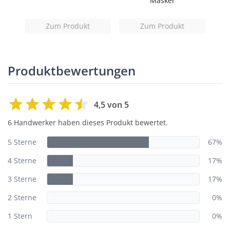
Masker
(Al
Zum Produkt
Zum Produkt
Produktbewertungen
4,5 von 5
6 Handwerker haben dieses Produkt bewertet.
5 Sterne
67%
4 Sterne
17%
3 Sterne
17%
2 Sterne
0%
1 Stern
0%