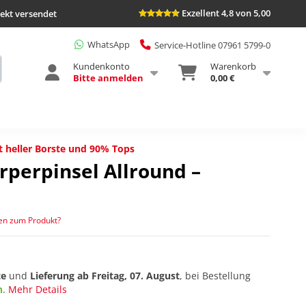
Exzellent 4,8 von 5,00
rekt versendet
WhatsApp
Service-Hotline 07961 5799-0
Kundenkonto
Warenkorb
Bitte anmelden
0,00 €
 heller Borste und 90% Tops
rperpinsel Allround –
en zum Produkt?
te
und
Lieferung ab
Freitag, 07. August
, bei Bestellung
n.
Mehr Details