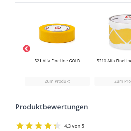
ertuch
521 Alfa FineLine GOLD
5210 Alfa FineLi
t
Zum Produkt
Zum Pro
Produktbewertungen
4,3 von 5