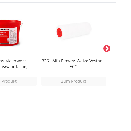
las Malerweiss
3261 Alfa Einweg-Walze Vestan –
367 A
onswandfarbe)
ECO
 Produkt
Zum Produkt