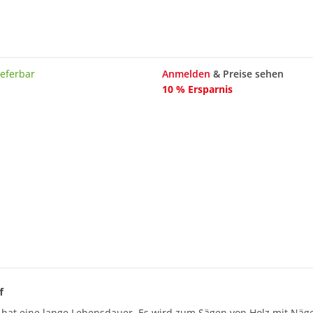
ieferbar
Anmelden
& Preise sehen
10 % Ersparnis
f
hat eine lange Lebensdauer. Es wird zum Sägen von Holz mit Nägel