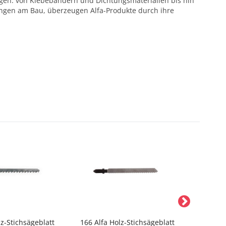
ötigen: von Klebebändern und Dichtungsmaterialien bis hin
ungen am Bau, überzeugen Alfa-Produkte durch ihre
lz-Stichsägeblatt
166 Alfa Holz-Stichsägeblatt
309 Alfa 