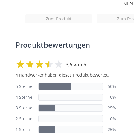
tt
UNI P
t
Zum Produkt
Zum Pro
Produktbewertungen
3,5 von 5
4 Handwerker haben dieses Produkt bewertet.
5 Sterne
50%
4 Sterne
0%
3 Sterne
25%
2 Sterne
0%
1 Stern
25%