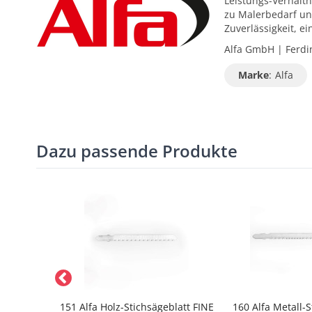
Leistungs-Verhältn
zu Malerbedarf un
Zuverlässigkeit, 
Alfa GmbH | Ferdin
Marke
:
Alfa
Dazu passende Produkte
Dozuki -
151 Alfa Holz-Stichsägeblatt FINE
160 Alfa Metall-S