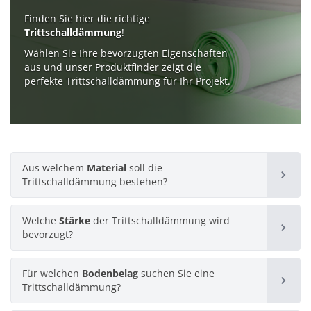
Finden Sie hier die richtige
Trittschalldämmung
!
Wählen Sie Ihre bevorzugten Eigenschaften
aus und unser Produktfinder zeigt die
perfekte Trittschalldämmung für Ihr Projekt.
Aus welchem
Material
soll die
Trittschalldämmung bestehen?
Welche
Stärke
der Trittschalldämmung wird
Kork
bevorzugt?
1 Produkt
Für welchen
Bodenbelag
suchen Sie eine
1,2 mm
Trittschalldämmung?