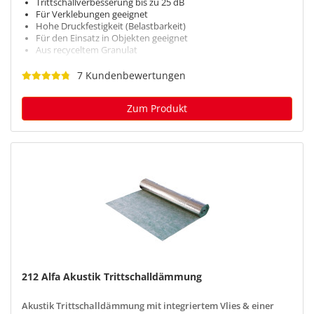
Trittschallverbesserung bis zu 25 dB
1 Produkt
Für Verklebungen geeignet
Hohe Druckfestigkeit (Belastbarkeit)
Kork- und Gummigranulat
Für den Einsatz in Objekten geeignet
Aus recyceltem Granulat
Teppich
7 Kundenbewertungen
1 Produkt
2 Produkte
Zum Produkt
Linoleum
2 Produkte
PVC
2 Produkte
212 Alfa Akustik Trittschalldämmung
Akustik Trittschalldämmung mit integriertem Vlies & einer