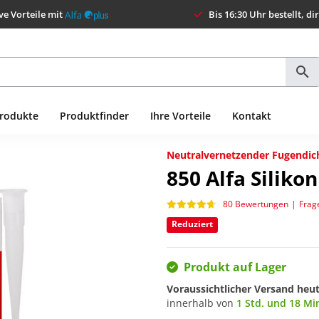
ve Vorteile mit
Bis 16:30 Uhr bestellt, di
Produkte
Produktfinder
Ihre Vorteile
Kontakt
Neutralvernetzender Fugendich
850
Alfa Silikon
80 Bewertungen
|
Frag
Reduziert
Produkt auf Lager
Voraussichtlicher Versand heu
innerhalb von
1 Std. und 18 Mi