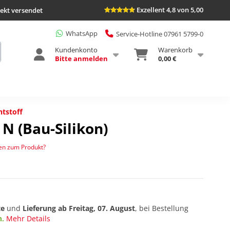
Exzellent 4,8 von 5,00
rekt versendet
WhatsApp
Service-Hotline 07961 5799-0
Kundenkonto
Warenkorb
Bitte anmelden
0,00 €
tstoff
 N (Bau-Silikon)
en zum Produkt?
te
und
Lieferung ab
Freitag, 07. August
, bei Bestellung
n.
Mehr Details