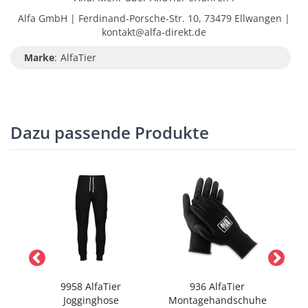
Alfa GmbH | Ferdinand-Porsche-Str. 10, 73479 Ellwangen |
kontakt@alfa-direkt.de
Marke
:
AlfaTier
Dazu passende Produkte
Set
9958 AlfaTier
936 AlfaTier
996
Jogginghose
Montagehandschuhe