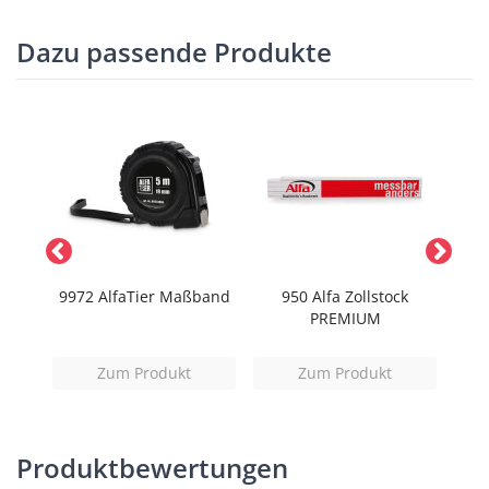
Dazu passende Produkte
hnur
9972 AlfaTier Maßband
950 Alfa Zollstock
995
PREMIUM
Zum Produkt
Zum Produkt
Produktbewertungen