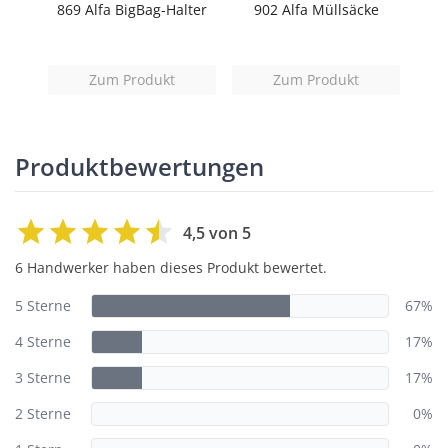
 mit
869 Alfa BigBag-Halter
902 Alfa Müllsäcke
90
b
Zum Produkt
Zum Produkt
Produktbewertungen
4,5 von 5
6 Handwerker haben dieses Produkt bewertet.
5 Sterne
67%
4 Sterne
17%
3 Sterne
17%
2 Sterne
0%