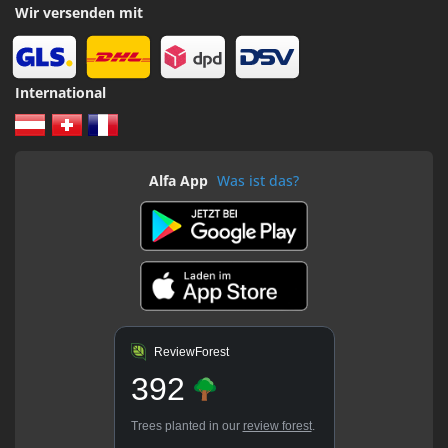
Wir versenden mit
International
Alfa App
Was ist das?
ReviewForest
392
Trees planted in our
review forest
.