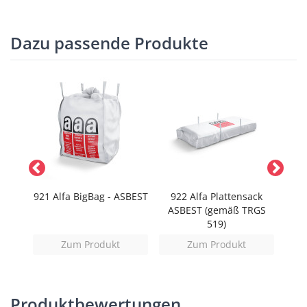
Dazu passende Produkte
 mit
921 Alfa BigBag - ASBEST
922 Alfa Plattensack
ASBEST (gemäß TRGS
519)
Zum Produkt
Zum Produkt
Produktbewertungen