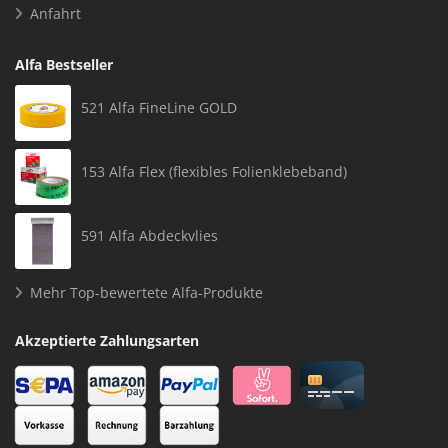
Anfahrt
Alfa Bestseller
521 Alfa FineLine GOLD
153 Alfa Flex (flexibles Folienklebeband)
591 Alfa Abdeckvlies
Mehr Top-bewertete Alfa-Produkte
Akzeptierte Zahlungsarten