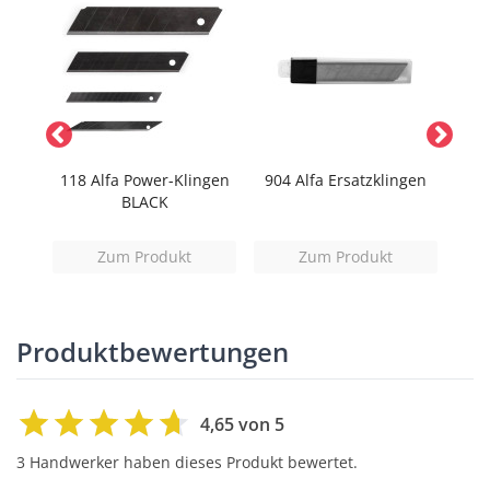
tock
118 Alfa Power-Klingen
904 Alfa Ersatzklingen
9108
BLACK
Zum Produkt
Zum Produkt
Produktbewertungen
4,65 von 5
3 Handwerker haben dieses Produkt bewertet.