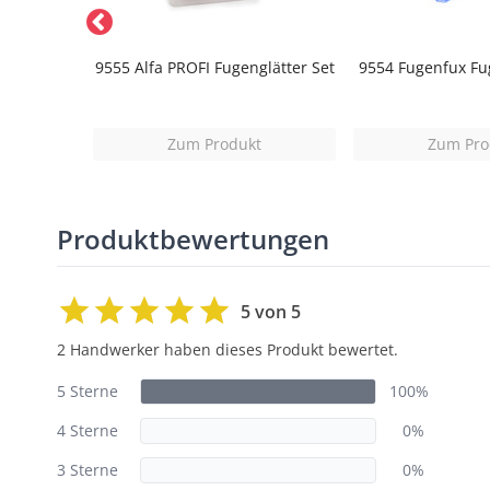
nband DUO
9555 Alfa PROFI Fugenglätter Set
9554 Fugenfux Fu
t
Zum Produkt
Zum Pro
Produktbewertungen
5 von 5
2 Handwerker haben dieses Produkt bewertet.
5 Sterne
100%
4 Sterne
0%
3 Sterne
0%