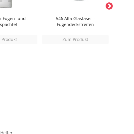
a Fugen- und
546 Alfa Glasfaser -
2753
spachtel
Fugendeckstreifen
Reparatur
 Produkt
Zum Produkt
Helfer.