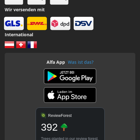
Wir versenden mit
International
Alfa App
Was ist das?
ReviewForest
392
Trees planted in our
review forest
.