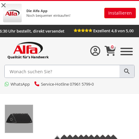
×
Die Alfa App
Installieren
Noch bequemer einkaufen!
Exzellent 4,8 von 5,00
:30 Uhr bestellt, direkt versendet
0
Qualität für's Handwerk
WhatsApp
Service-Hotline 07961 5799-0