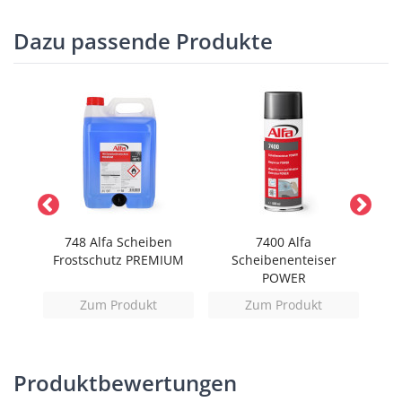
Dazu passende Produkte
nulat
748 Alfa Scheiben
7400 Alfa
Frostschutz PREMIUM
Scheibenenteiser
Sch
POWER
Zum Produkt
Zum Produkt
Produktbewertungen