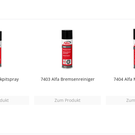
kpitspray
7403 Alfa Bremsenreiniger
7404 Alfa 
dukt
Zum Produkt
Zum