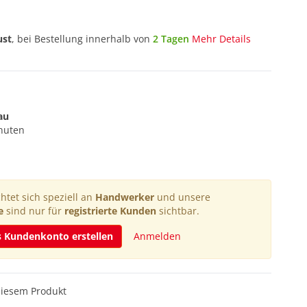
ust
, bei Bestellung innerhalb von
2 Tagen
Mehr Details
au
inuten
htet sich speziell an
Handwerker
und unsere
e
sind nur für
registrierte Kunden
sichtbar.
s Kundenkonto erstellen
Anmelden
diesem Produkt