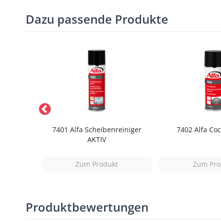
Dazu passende Produkte
ntferner
7401 Alfa Scheibenreiniger
7402 Alfa Coc
AKTIV
t
Zum Produkt
Zum Pro
Produktbewertungen