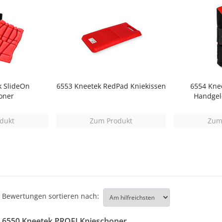
k SlideOn
6553 Kneetek RedPad Kniekissen
6554 Kne
oner
Handgel
dukt
Zum Produkt
Zum
Bewertungen sortieren nach:
6550 Kneetek PROFI Knieschoner