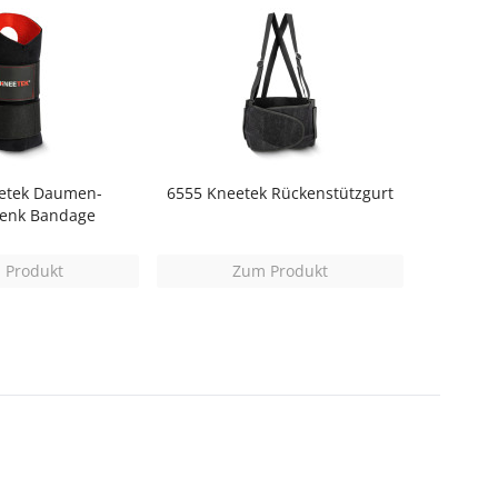
etek Daumen-
6555 Kneetek Rückenstützgurt
enk Bandage
 Produkt
Zum Produkt