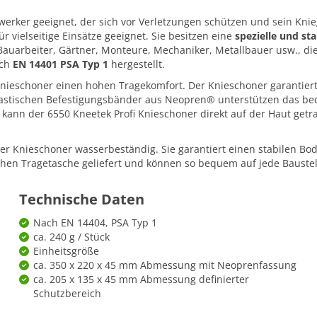
erker geeignet, der sich vor Verletzungen schützen und sein Kni
vielseitige Einsätze geeignet. Sie besitzen eine
spezielle und s
Bauarbeiter, Gärtner, Monteure, Mechaniker, Metallbauer usw., die
ach
EN 14401 PSA Typ 1
hergestellt.
Knieschoner einen hohen Tragekomfort. Der Knieschoner garantier
lastischen Befestigungsbänder aus Neopren® unterstützen das be
kann der 6550 Kneetek Profi Knieschoner direkt auf der Haut get
r Knieschoner wasserbeständig. Sie garantiert einen stabilen Bode
ischen Tragetasche geliefert und können so bequem auf jede Baus
Technische Daten
Nach EN 14404, PSA Typ 1
ca. 240 g / Stück
Einheitsgröße
ca. 350 x 220 x 45 mm Abmessung mit Neoprenfassung
ca. 205 x 135 x 45 mm Abmessung definierter
Schutzbereich