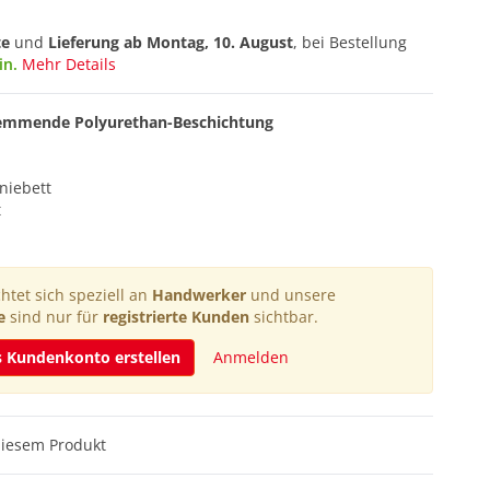
te
und
Lieferung ab
Montag, 10. August
, bei Bestellung
in.
Mehr Details
hhemmende Polyurethan-Beschichtung
niebett
t
htet sich speziell an
Handwerker
und unsere
e
sind nur für
registrierte Kunden
sichtbar.
s Kundenkonto erstellen
Anmelden
diesem Produkt