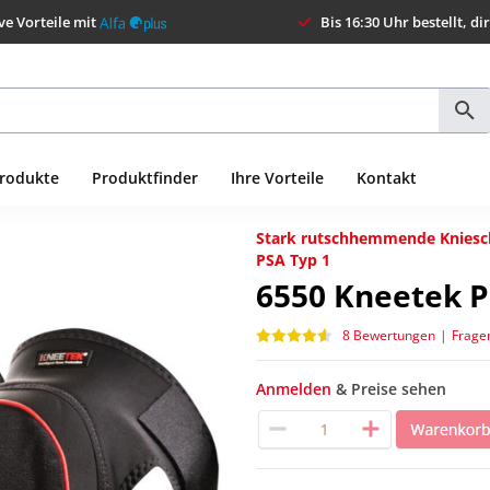
ve Vorteile mit
Bis 16:30 Uhr bestellt, di
Produkte
Produktfinder
Ihre Vorteile
Kontakt
Stark rutschhemmende Kniescho
PSA Typ 1
6550
Kneetek P
8 Bewertungen
|
Frage
Anmelden
& Preise sehen