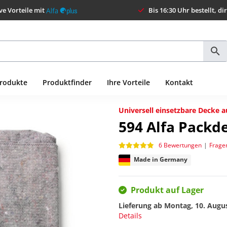
ve Vorteile mit
Bis 16:30 Uhr bestellt, di
Produkte
Produktfinder
Ihre Vorteile
Kontakt
Universell einsetzbare Decke a
594
Alfa Packd
6 Bewertungen
|
Frage
Made in Germany
Produkt auf Lager
Lieferung ab
Montag, 10. Augu
Details