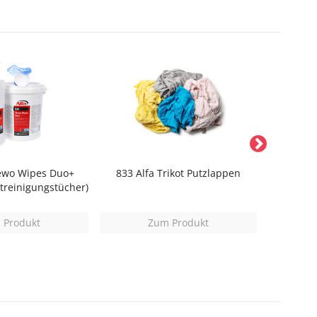
lewo Wipes Duo+
833 Alfa Trikot Putzlappen
8440 Alfa
htreinigungstücher)
 Produkt
Zum Produkt