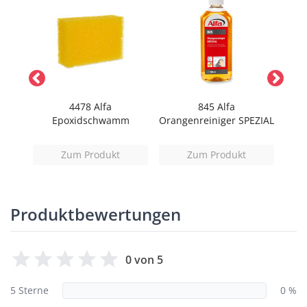
llen
4478 Alfa
845 Alfa
831 
Epoxidschwamm
Orangenreiniger SPEZIAL
Zum Produkt
Zum Produkt
Produktbewertungen
0 von 5
5 Sterne
0 %