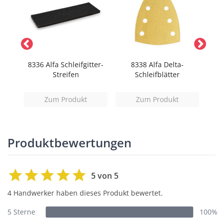
pier-
8336 Alfa Schleifgitter-
8338 Alfa Delta-
Streifen
Schleifblätter
Zum Produkt
Zum Produkt
Produktbewertungen
5 von 5
4 Handwerker haben dieses Produkt bewertet.
5 Sterne
100%