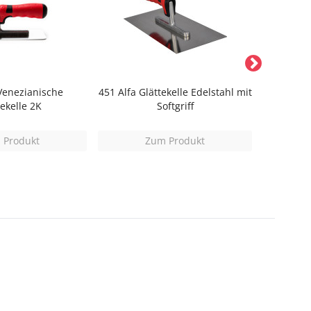
Venezianische
451 Alfa Glättekelle Edelstahl mit
450 Alfa G
tekelle 2K
Softgriff
 Produkt
Zum Produkt