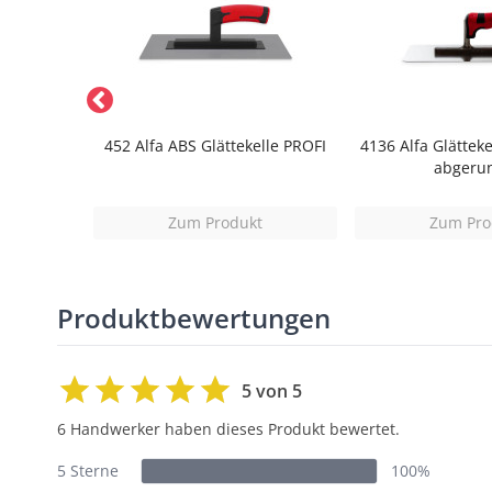
 Holzgriff
452 Alfa ABS Glättekelle PROFI
4136 Alfa Glätteke
abgeru
t
Zum Produkt
Zum Pro
Produktbewertungen
5 von 5
6 Handwerker haben dieses Produkt bewertet.
5 Sterne
100%