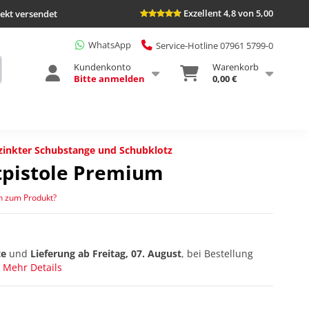
Exzellent 4,8 von 5,00
rekt versendet
WhatsApp
Service-Hotline 07961 5799-0
Kundenkonto
Warenkorb
Bitte anmelden
0,00 €
rzinkter Schubstange und Schubklotz
ttpistole Premium
n zum Produkt?
te
und
Lieferung ab
Freitag, 07. August
, bei Bestellung
Mehr Details