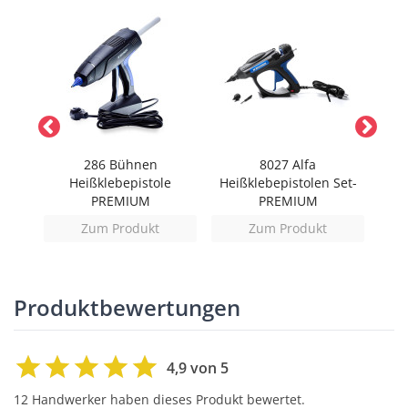
chere
286 Bühnen
8027 Alfa
Heißklebepistole
Heißklebepistolen Set-
Fo
PREMIUM
PREMIUM
Zum Produkt
Zum Produkt
Produktbewertungen
4,9 von 5
12 Handwerker haben dieses Produkt bewertet.