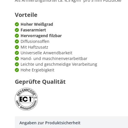
Als Armierungsmörtel ca. 4,5 kg/m² pro 5 mm Putzdicke
Vorteile
Hoher Weißgrad
Faserarmiert
Hervorragend filzbar
Diffusionsoffen
Mit Haftzusatz
Universelle Anwendbarkeit
Hand- und maschinenverarbeitbar
Leichte und geschmeidige Verarbeitung
Hohe Ergiebigkeit
Geprüfte Qualität
Angaben zur Produktsicherheit