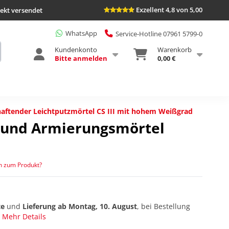
Exzellent 4,8 von 5,00
rekt versendet
WhatsApp
Service-Hotline 07961 5799-0
Kundenkonto
Warenkorb
Bitte anmelden
0,00 €
 haftender Leichtputzmörtel CS III mit hohem Weißgrad
- und Armierungsmörtel
n zum Produkt?
te
und
Lieferung ab
Montag, 10. August
, bei Bestellung
Mehr Details