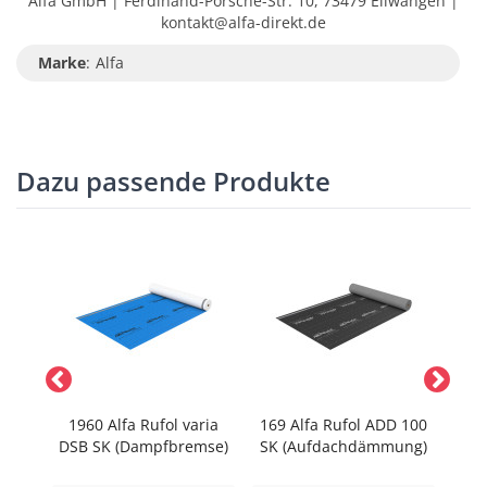
Alfa GmbH | Ferdinand-Porsche-Str. 10, 73479 Ellwangen |
kontakt@alfa-direkt.de
Marke
:
Alfa
Dazu passende Produkte
OWER
1960 Alfa Rufol varia
169 Alfa Rufol ADD 100
175
DSB SK (Dampfbremse)
SK (Aufdachdämmung)