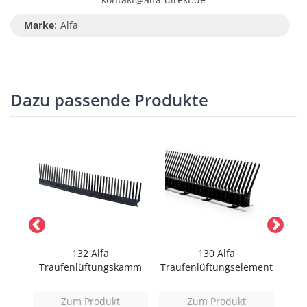
Marke
:
Alfa
Dazu passende Produkte
132 Alfa
130 Alfa
r
Traufenlüftungskamm
Traufenlüftungselement
Trau
Zum Produkt
Zum Produkt