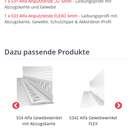
1 x 531 Alfa Anputzleiste „G“ 6mm
- Laibungsprofil mit
Abzugskante und Gewebe
1 x 533 Alfa Anputzleiste FLEXO 6mm
- Laibungsprofil mit
Abzugskante, Gewebe, Schutzlippe & Akkordeon-Profil
Dazu passende Produkte
ste
554 Alfa Gewebewinkel
5342 Alfa Gewebewinkel
+
mit Abzugskante
FLEX
(Abz