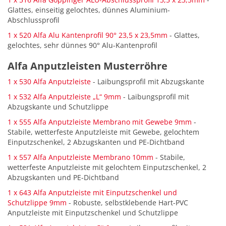
Glattes, einseitig gelochtes, dünnes Aluminium-
Abschlussprofil
1 x 520 Alfa Alu Kantenprofil 90° 23,5 x 23,5mm
- Glattes,
gelochtes, sehr dünnes 90° Alu-Kantenprofil
Alfa Anputzleisten Musterröhre
1 x 530 Alfa Anputzleiste
- Laibungsprofil mit Abzugskante
1 x 532 Alfa Anputzleiste „L“ 9mm
- Laibungsprofil mit
Abzugskante und Schutzlippe
1 x 555 Alfa Anputzleiste Membrano mit Gewebe 9mm
-
Stabile, wetterfeste Anputzleiste mit Gewebe, gelochtem
Einputzschenkel, 2 Abzugskanten und PE-Dichtband
1 x 557 Alfa Anputzleiste Membrano 10mm
- Stabile,
wetterfeste Anputzleiste mit gelochtem Einputzschenkel, 2
Abzugskanten und PE-Dichtband
1 x 643 Alfa Anputzleiste mit Einputzschenkel und
Schutzlippe 9mm
- Robuste, selbstklebende Hart-PVC
Anputzleiste mit Einputzschenkel und Schutzlippe