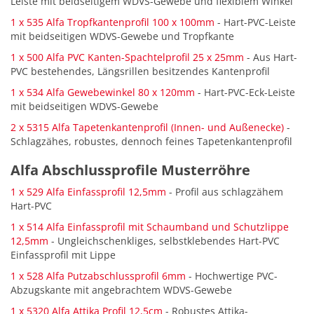
Leiste mit beidseitigem WDVS-Gewebe und flexiblem Winkel
1 x 535 Alfa Tropfkantenprofil 100 x 100mm
- Hart-PVC-Leiste
mit beidseitigen WDVS-Gewebe und Tropfkante
1 x 500 Alfa PVC Kanten-Spachtelprofil 25 x 25mm
- Aus Hart-
PVC bestehendes, Längsrillen besitzendes Kantenprofil
1 x 534 Alfa Gewebewinkel 80 x 120mm
- Hart-PVC-Eck-Leiste
mit beidseitigen WDVS-Gewebe
2 x 5315 Alfa Tapetenkantenprofil (Innen- und Außenecke)
-
Schlagzähes, robustes, dennoch feines Tapetenkantenprofil
Alfa Abschlussprofile Musterröhre
1 x 529 Alfa Einfassprofil 12,5mm
- Profil aus schlagzähem
Hart-PVC
1 x 514 Alfa Einfassprofil mit Schaumband und Schutzlippe
12,5mm
- Ungleichschenkliges, selbstklebendes Hart-PVC
Einfassprofil mit Lippe
1 x 528 Alfa Putzabschlussprofil 6mm
- Hochwertige PVC-
Abzugskante mit angebrachtem WDVS-Gewebe
1 x 5320 Alfa Attika Profil 12,5cm
- Robustes Attika-