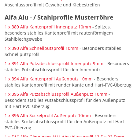
Abschlussprofil mit Gewebe und Klebestreifen
Alfa Alu - / Stahlprofile Musterröhre
1 x 389 Alfa Kantenprofil Innenputz 10mm
- Spitzes,
besonders stabiles Kantenprofil mit rautenförmigem
Stahlblechgewebe
1 x 390 Alfa Schnellputzprofil 10mm
- Besonders stabiles
Schnellputzprofil
1 x 391 Alfa Putzabschlussprofil Innenputz 9mm
- Besonders
stabiles Putzabschlussprofil für den Innenputz
1 x 394 Alfa Kantenprofil Außenputz 10mm
- Besonders
stabiles Kantenprofil mit runder Kante und Hart-PVC-Überzug
1 x 395 Alfa Putzabschlussprofil Außenputz 10mm
-
Besonders stabiles Putzabschlussprofil für den Außenputz
mit Hart-PVC-Überzug
1 x 396 Alfa Sockelprofil Außenputz 10mm
- Besonders
stabiles Sockelabschlussprofil für den Außenputz mit Hart-
PVC-Überzug
1 x 516 Alfa Göppinger ALU-Abschlussprofil 13,5 x 23,5mm
-